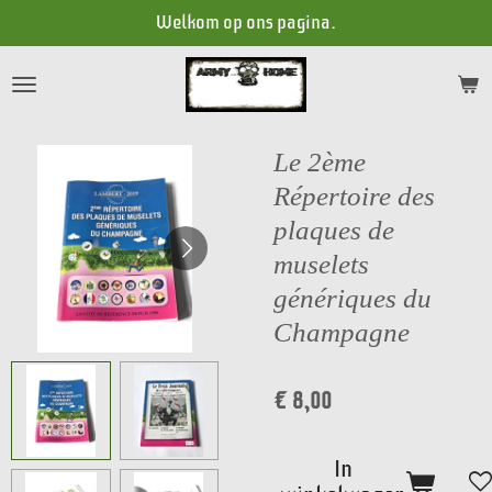
Welkom op ons pagina.
Ga
direct
naar
de
hoofdinhoud
Le 2ème
Répertoire des
plaques de
muselets
génériques du
Champagne
€ 8,00
In