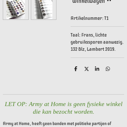
winkelwagen
Artikelnummer:
T1
Taal: Frans, lichte
gebruikssporen aanwezig.
132 Blz, Lambert 2019.
D
D
S
D
e
e
h
e
l
e
a
l
e
l
r
e
n
e
n
LET OP: Army at Home is geen fysieke winkel
die kan bezocht worden.
Army at Home, heeft geen banden met politieke partijen of