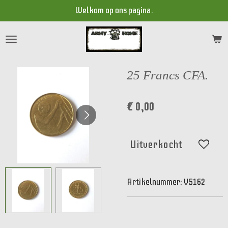
Welkom op ons pagina.
Ga
direct
naar
de
hoofdinhoud
25 Francs CFA.
€ 0,00
Uitverkocht
Artikelnummer:
VS162