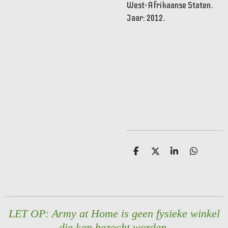
West-Afrikaanse Staten.
Jaar: 2012.
D
D
S
D
e
e
h
e
l
e
a
l
e
l
r
e
n
e
n
LET OP: Army at Home is geen fysieke winkel
die kan bezocht worden.