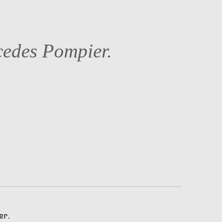
cedes Pompier.
.
er.