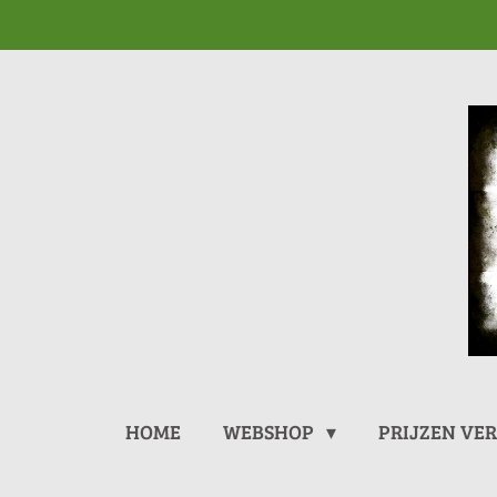
Ga
direct
naar
de
hoofdinhoud
HOME
WEBSHOP
PRIJZEN VE