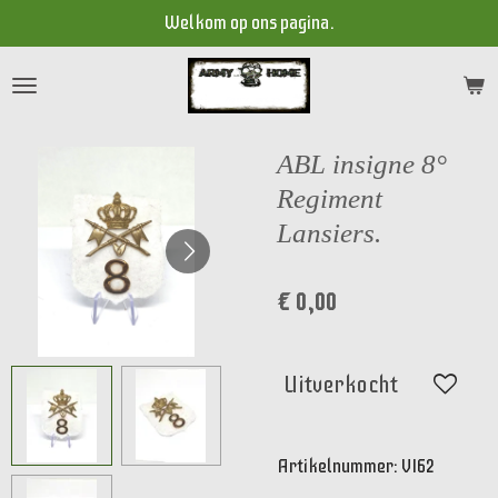
Welkom op ons pagina.
Ga
direct
naar
de
hoofdinhoud
ABL insigne 8°
Regiment
Lansiers.
€ 0,00
Uitverkocht
Artikelnummer:
VI62