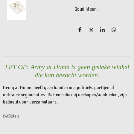
Goud kleur.
D
D
S
D
e
e
h
e
l
e
a
l
e
l
r
e
n
e
n
LET OP: Army at Home is geen fysieke winkel
die kan bezocht worden.
Army at Home, heeft geen banden met politieke partijen of
militaire organisaties. De items die wij verkopen/aanbieden, zijn
bedoeld voor verzamelaars.
Delen