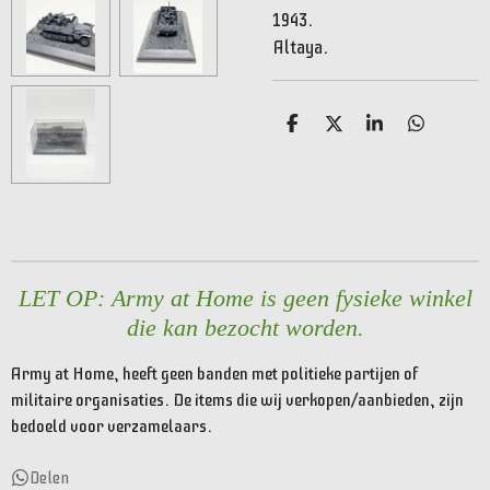
1943.
Altaya.
D
D
S
D
e
e
h
e
l
e
a
l
e
l
r
e
n
e
n
LET OP: Army at Home is geen fysieke winkel
die kan bezocht worden.
Army at Home, heeft geen banden met politieke partijen of
militaire organisaties. De items die wij verkopen/aanbieden, zijn
bedoeld voor verzamelaars.
Delen