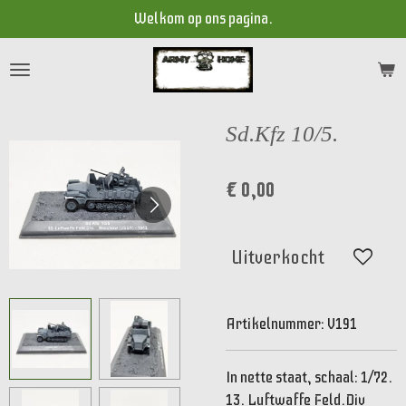
Welkom op ons pagina.
Ga
direct
naar
de
hoofdinhoud
Sd.Kfz 10/5.
€ 0,00
Uitverkocht
Artikelnummer:
V191
In nette staat, schaal: 1/72.
13. Luftwaffe Feld.Div