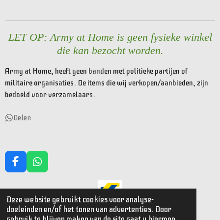
e
l
r
e
n
e
n
LET OP: Army at Home is geen fysieke winkel
die kan bezocht worden.
Army at Home, heeft geen banden met politieke partijen of
militaire organisaties. De items die wij verkopen/aanbieden, zijn
bedoeld voor verzamelaars.
Delen
F
W
a
h
c
a
e
t
Deze website gebruikt cookies voor analyse-
© 2023 - 2026 Armyathome
b
s
doeleinden en/of het tonen van advertenties. Door
o
A
Powered by
JouwWeb
gebruik te blijven maken van de site gaat u hiermee