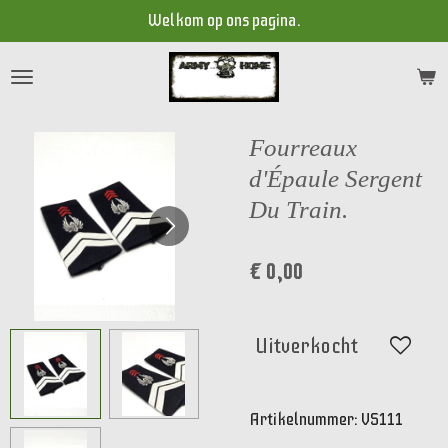
Welkom op ons pagina.
Ga
direct
naar
de
hoofdinhoud
Fourreaux
d'Épaule Sergent
Du Train.
€ 0,00
Uitverkocht
Artikelnummer:
VS111