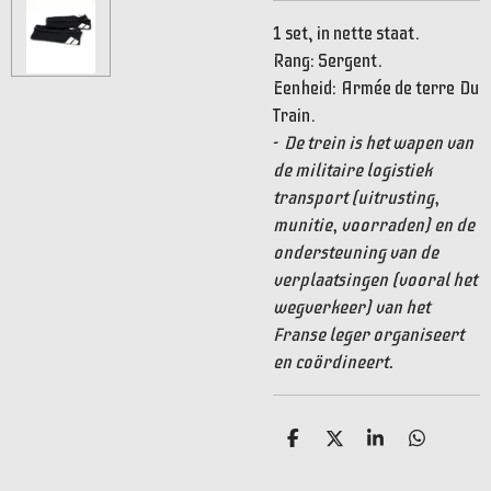
1 set, in nette staat.
Rang: Sergent.
Eenheid:
Armée de terre Du
Train.
-
De trein is het wapen van
de militaire logistiek
transport (uitrusting,
munitie, voorraden) en de
ondersteuning van de
verplaatsingen (vooral het
wegverkeer) van het
Franse leger organiseert
en coördineert.
D
D
S
D
e
e
h
e
l
e
a
l