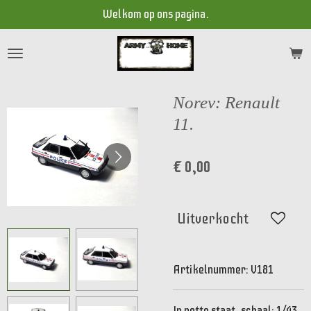
Welkom op ons pagina.
Ga
direct
naar
de
hoofdinhoud
Norev: Renault
11.
€ 0,00
Uitverkocht
Artikelnummer:
V181
In nette staat, schaal: 1/43.