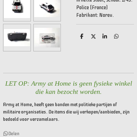
Police (France)
Fabrikant: Norev.
D
D
S
D
e
e
h
e
l
e
a
l
e
l
r
e
n
e
n
LET OP: Army at Home is geen fysieke winkel
die kan bezocht worden.
Army at Home, heeft geen banden met politieke partijen of
militaire organisaties. De items die wij verkopen/aanbieden, zijn
bedoeld voor verzamelaars.
Delen