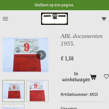
Welkom op ons pagina.
Ga
direct
naar
de
hoofdinhoud
ABL documenten
1955.
€ 1,50
In
winkelwagen
Artikelnummer:
XX13
2 kaarten.