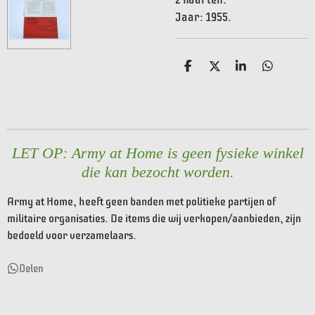
Jaar: 1955.
D
D
S
D
e
e
h
e
l
e
a
l
e
l
r
e
n
e
n
LET OP: Army at Home is geen fysieke winkel
die kan bezocht worden.
Army at Home, heeft geen banden met politieke partijen of
militaire organisaties. De items die wij verkopen/aanbieden, zijn
bedoeld voor verzamelaars.
Delen