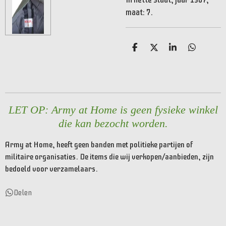
maat: 7.
D
D
S
D
e
e
h
e
l
e
a
l
e
l
r
e
n
e
n
LET OP: Army at Home is geen fysieke winkel
die kan bezocht worden.
Army at Home, heeft geen banden met politieke partijen of
militaire organisaties. De items die wij verkopen/aanbieden, zijn
bedoeld voor verzamelaars.
Delen