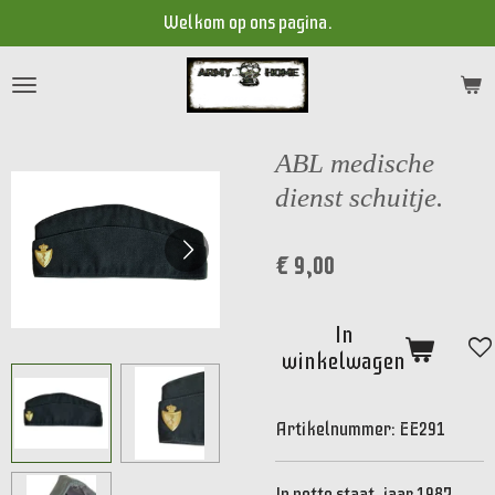
Welkom op ons pagina.
Ga
direct
naar
de
hoofdinhoud
ABL medische
dienst schuitje.
€ 9,00
In
winkelwagen
Artikelnummer:
EE291
In nette staat, jaar 1987,