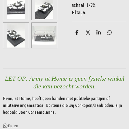
schaal: 1/72.
Altaya.
D
D
S
D
e
e
h
e
l
e
a
l
e
l
r
e
n
e
n
LET OP: Army at Home is geen fysieke winkel
die kan bezocht worden.
Army at Home, heeft geen banden met politieke partijen of
militaire organisaties. De items die wij verkopen/aanbieden, zijn
bedoeld voor verzamelaars.
Delen