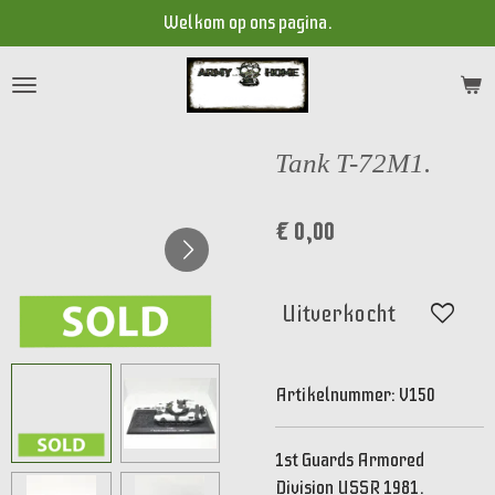
Welkom op ons pagina.
Ga
direct
naar
de
hoofdinhoud
Tank T-72M1.
€ 0,00
Uitverkocht
Artikelnummer:
V150
1st Guards Armored
Division USSR 1981.