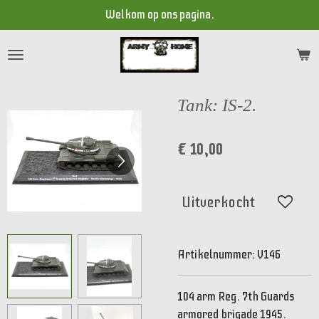
Welkom op ons pagina.
Ga
direct
naar
de
hoofdinhoud
Tank: IS-2.
€ 10,00
Uitverkocht
Artikelnummer:
V146
104 arm Reg. 7th Guards
armored brigade 1945.