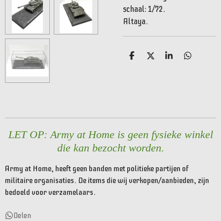
schaal: 1/72.
Altaya.
D
D
S
D
e
e
h
e
l
e
a
l
e
l
r
e
n
e
n
LET OP: Army at Home is geen fysieke winkel
die kan bezocht worden.
Army at Home, heeft geen banden met politieke partijen of
militaire organisaties. De items die wij verkopen/aanbieden, zijn
bedoeld voor verzamelaars.
Delen