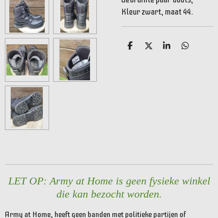
Kleur zwart, maat 44.
D
D
S
D
e
e
h
e
l
e
a
l
e
l
r
e
n
e
n
LET OP: Army at Home is geen fysieke winkel
die kan bezocht worden.
Army at Home, heeft geen banden met politieke partijen of