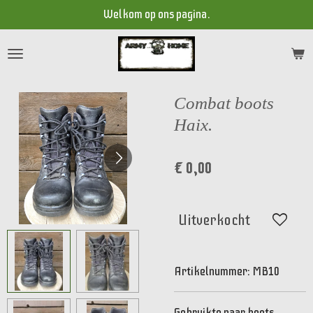
Welkom op ons pagina.
Ga
direct
naar
de
hoofdinhoud
Combat boots
Haix.
€ 0,00
Uitverkocht
Artikelnummer:
MB10
Gebruikte paar boots,