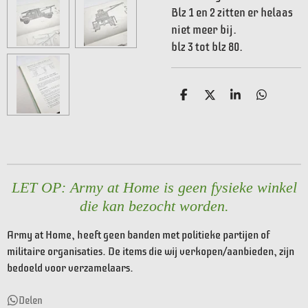
Blz 1 en 2 zitten er helaas
niet meer bij.
blz 3 tot blz 80.
D
D
S
D
e
e
h
e
l
e
a
l
e
l
r
e
n
e
n
LET OP: Army at Home is geen fysieke winkel
die kan bezocht worden.
Army at Home, heeft geen banden met politieke partijen of
militaire organisaties. De items die wij verkopen/aanbieden, zijn
bedoeld voor verzamelaars.
Delen