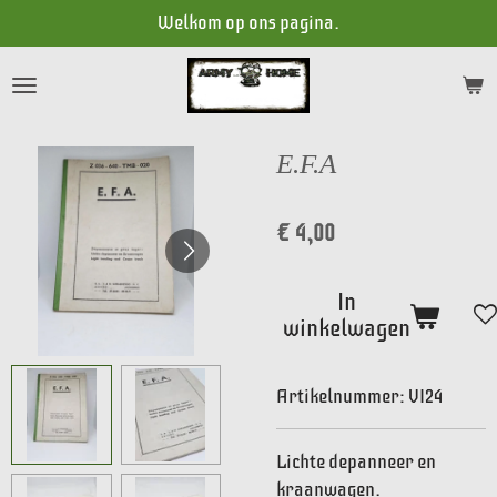
Welkom op ons pagina.
Ga
direct
naar
de
hoofdinhoud
E.F.A
€ 4,00
In
winkelwagen
Artikelnummer:
VI24
Lichte depanneer en
kraanwagen.