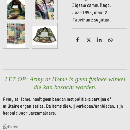
Jigsaw camouflage.
Jaar 1995, maat 2.
Fabrikant: seyntex.
D
D
S
D
e
e
h
e
l
e
a
l
e
l
r
e
n
e
n
LET OP: Army at Home is geen fysieke winkel
die kan bezocht worden.
Army at Home, heeft geen banden met politieke partijen of
militaire organisaties. De items die wij verkopen/aanbieden, zijn
bedoeld voor verzamelaars.
Delen