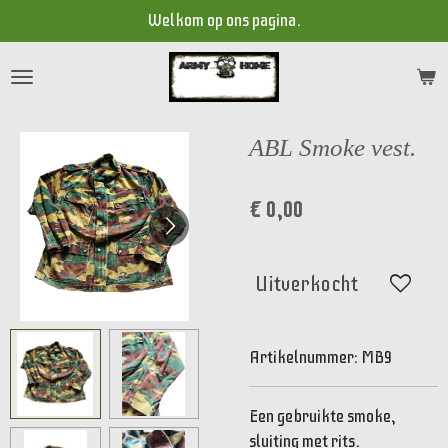
Welkom op ons pagina.
Ga
direct
naar
de
hoofdinhoud
ABL Smoke vest.
€ 0,00
Uitverkocht
Artikelnummer:
MB9
Een gebruikte smoke,
sluiting met rits.