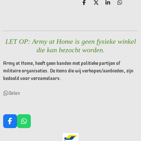
D
D
S
D
e
e
h
e
l
e
a
l
e
l
r
e
n
e
n
LET OP: Army at Home is geen fysieke winkel
die kan bezocht worden.
Army at Home, heeft geen banden met politieke partijen of
militaire organisaties. De items die wij verkopen/aanbieden, zijn
bedoeld voor verzamelaars.
Delen
F
W
a
h
c
a