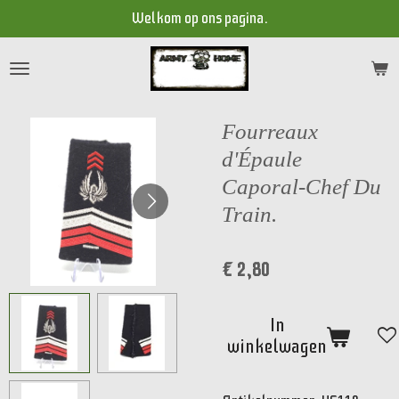
Welkom op ons pagina.
Ga
direct
naar
de
hoofdinhoud
Fourreaux
d'Épaule
Caporal-Chef Du
Train.
€ 2,80
In
winkelwagen