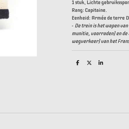
1 stuk, Lichte gebruiksspo
Rang: Capitaine.
Eenheid:
Armée de terre D
-
De trein is het wapen van 
munitie, voorraden) en de 
wegverkeer) van het Frans
D
D
S
e
e
h
l
e
a
e
l
r
n
e