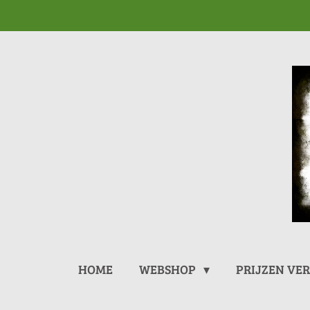
Ga
direct
naar
de
hoofdinhoud
HOME
WEBSHOP
PRIJZEN VE