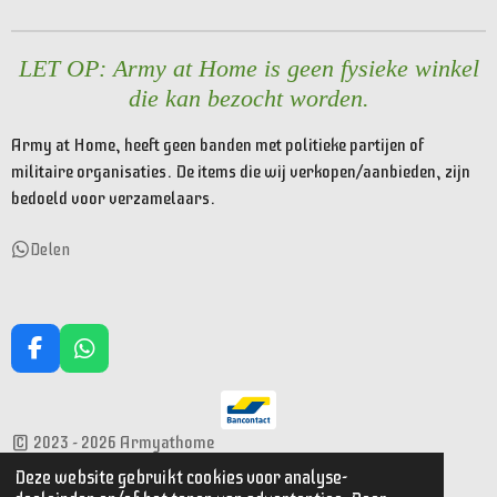
n
e
n
LET OP: Army at Home is geen fysieke winkel
die kan bezocht worden.
Army at Home, heeft geen banden met politieke partijen of
militaire organisaties. De items die wij verkopen/aanbieden, zijn
bedoeld voor verzamelaars.
Delen
F
W
a
h
c
a
e
t
© 2023 - 2026 Armyathome
b
s
o
A
Powered by
JouwWeb
Deze website gebruikt cookies voor analyse-
o
p