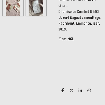
staat.
Chemise de Combat UBAS
Désert Daguet camouflage.
Fabrikant: Eminence, jaar:
2019.
Maat: 96L.
D
D
S
D
e
e
h
e
l
e
a
l
e
l
r
e