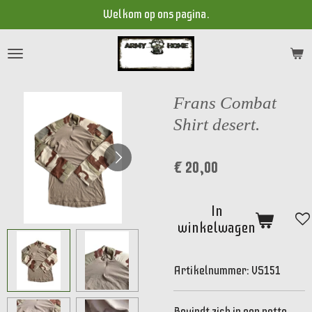
Welkom op ons pagina.
Ga
direct
naar
de
hoofdinhoud
Frans Combat
Shirt desert.
€ 20,00
In
winkelwagen
Artikelnummer:
VS151
Bevindt zich in een nette