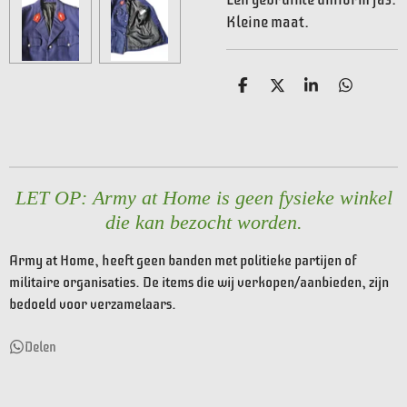
Kleine maat.
D
D
S
D
e
e
h
e
l
e
a
l
e
l
r
e
n
e
n
LET OP: Army at Home is geen fysieke winkel
die kan bezocht worden.
Army at Home, heeft geen banden met politieke partijen of
militaire organisaties. De items die wij verkopen/aanbieden, zijn
bedoeld voor verzamelaars.
Delen