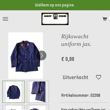
Welkom op ons pagina.
Ga
direct
naar
de
hoofdinhoud
Rijkswacht
uniform jas.
€ 0,00
Uitverkocht
Artikelnummer:
EE208
Een gebruikte uniform jas.