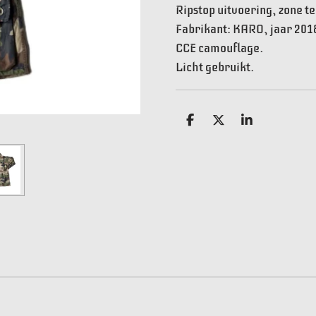
Ripstop uitvoering, zone 
Fabrikant: KARO, jaar 201
CCE camouflage.
Licht gebruikt.
D
D
S
e
e
h
l
e
a
e
l
r
n
e