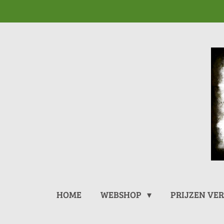
Ga
direct
naar
de
hoofdinhoud
HOME
WEBSHOP
PRIJZEN VE