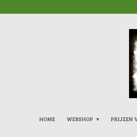
Ga
direct
naar
de
hoofdinhoud
HOME
WEBSHOP
PRIJZEN 