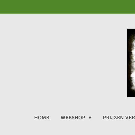
Ga
direct
naar
de
hoofdinhoud
HOME
WEBSHOP
PRIJZEN VE