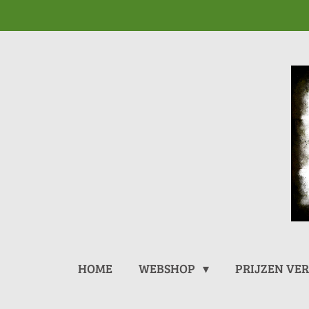
Ga
direct
naar
de
hoofdinhoud
HOME
WEBSHOP
PRIJZEN VE