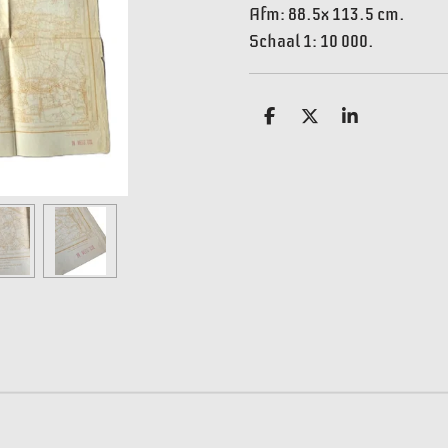
Afm: 88.5x 113.5 cm.
Schaal 1: 10 000.
D
D
S
e
e
h
l
e
a
e
l
r
n
e