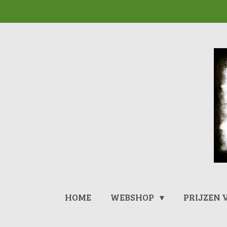
Ga
direct
naar
de
hoofdinhoud
HOME
WEBSHOP
PRIJZEN 