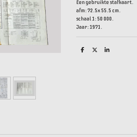
Een gebruikte stafkaart.
afm: 72.5x 55.5 cm.
schaal 1: 50 000.
Jaar: 1971.
D
D
S
e
e
h
l
e
a
e
l
r
n
e