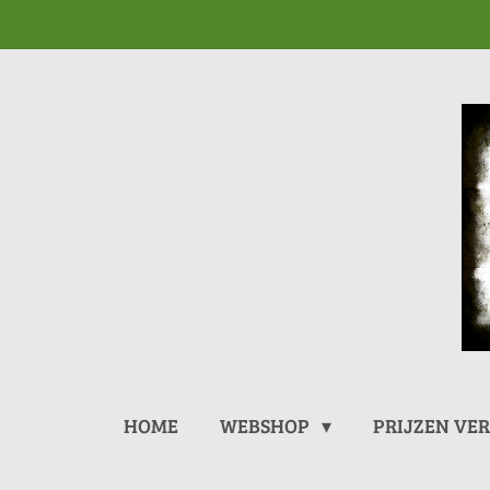
Ga
direct
naar
de
hoofdinhoud
HOME
WEBSHOP
PRIJZEN VE