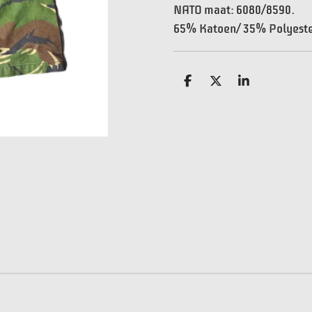
NATO maat: 6080/8590.
65% Katoen/ 35% Polyest
D
D
S
e
e
h
l
e
a
e
l
r
n
e