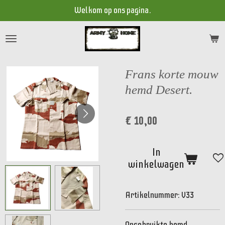
Welkom op ons pagina.
Ga
direct
naar
de
hoofdinhoud
Frans korte mouw
hemd Desert.
€ 10,00
In
winkelwagen
Artikelnummer:
V33
Ongebruikte hemd,