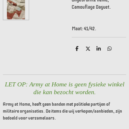
Camouflage Daguet.
Maat: 41/42.
D
D
S
D
e
e
h
e
l
e
a
l
e
l
r
e
n
e
n
LET OP: Army at Home is geen fysieke winkel
die kan bezocht worden.
Army at Home, heeft geen banden met politieke partijen of
militaire organisaties. De items die wij verkopen/aanbieden, zijn
bedoeld voor verzamelaars.