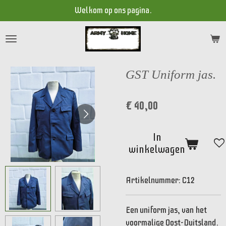
Welkom op ons pagina.
Ga
direct
naar
de
hoofdinhoud
GST Uniform jas.
€ 40,00
In
winkelwagen
Artikelnummer:
C12
Een uniform jas, van het
voormalige Oost-Duitsland.