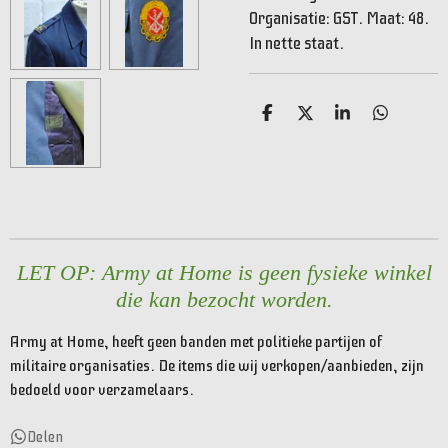
Organisatie: GST. Maat: 48.
In nette staat.
D
D
S
D
e
e
h
e
l
e
a
l
e
l
r
e
n
e
n
LET OP: Army at Home is geen fysieke winkel
die kan bezocht worden.
Army at Home, heeft geen banden met politieke partijen of
militaire organisaties. De items die wij verkopen/aanbieden, zijn
bedoeld voor verzamelaars.
Delen